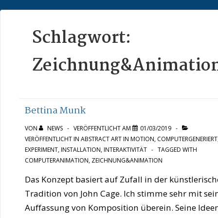
↓
Zum
Schlagwort:
Inhalt
Zeichnung&Animatio
Bettina Munk
VON
NEWS
VERÖFFENTLICHT AM
01/03/2019
VERÖFFENTLICHT IN
ABSTRACT ART IN MOTION
,
COMPUTERGENERIERT
EXPERIMENT
,
INSTALLATION
,
INTERAKTIVITÄT
TAGGED WITH
COMPUTERANIMATION
,
ZEICHNUNG&ANIMATION
Das Konzept basiert auf Zufall in der künstlerisc
Tradition von John Cage. Ich stimme sehr mit sei
Auffassung von Komposition überein. Seine Idee