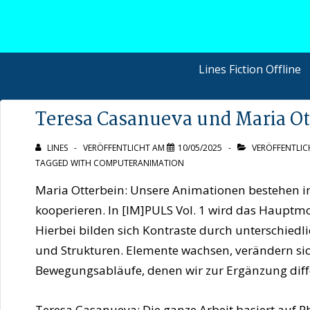
↓
Zum
Inhalt
Hauptnavigation
Lines Fiction Offline
Teresa Casanueva und Maria Ot
LINES
VERÖFFENTLICHT AM
10/05/2025
VERÖFFENTLIC
TAGGED WITH
COMPUTERANIMATION
Maria Otterbein: Unsere Animationen bestehen i
kooperieren. In [IM]PULS Vol. 1 wird das Hauptm
Hierbei bilden sich Kontraste durch unterschiedl
und Strukturen. Elemente wachsen, verändern sich
Bewegungsabläufe, denen wir zur Ergänzung diff
Teresa Casanueva: Die ganze Arbeit basiert auf 