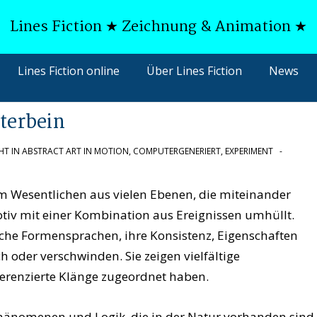
Lines Fiction ★ Zeichnung & Animation ★
Lines Fiction online
Über Lines Fiction
News
terbein
HT IN
ABSTRACT ART IN MOTION
,
COMPUTERGENERIERT
,
EXPERIMENT
m Wesentlichen aus vielen Ebenen, die miteinander
otiv mit einer Kombination aus Ereignissen umhüllt.
iche Formensprachen, ihre Konsistenz, Eigenschaften
 oder verschwinden. Sie zeigen vielfältige
erenzierte Klänge zugeordnet haben.
Phänomenen und Logik, die in der Natur vorhanden sind.