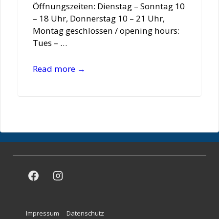
Öffnungszeiten: Dienstag – Sonntag 10
– 18 Uhr, Donnerstag 10 – 21 Uhr,
Montag geschlossen / opening hours:
Tues – …
Hamburger
Read more →
Kunsthalle
/
Zeichnungsräume
/
Drawing
Rooms
Footer
Impressum
Datenschutz