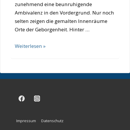
zunehmend eine beunruhigende
Ambivalenz in den Vordergrund. Nur noch
selten zeigen die gemalten Innenräume
Orte der Geborgenheit. Hinter …
Tina
Weiterlesen »
Haber
Footer-
Impressum
Datenschutz
Menü