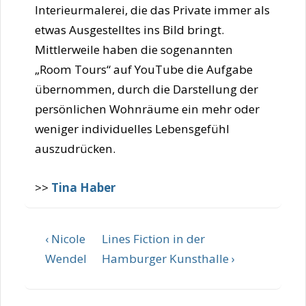
Interieurmalerei, die das Private immer als
etwas Ausgestelltes ins Bild bringt.
Mittlerweile haben die sogenannten
„Room Tours“ auf YouTube die Aufgabe
übernommen, durch die Darstellung der
persönlichen Wohnräume ein mehr oder
weniger individuelles Lebensgefühl
auszudrücken.
>>
Tina Haber
Beitragsnavigation
Vorheriger
Nächster
‹ Nicole
Lines Fiction in der
Beitrag
Beitrag
Wendel
Hamburger Kunsthalle ›
ist
ist