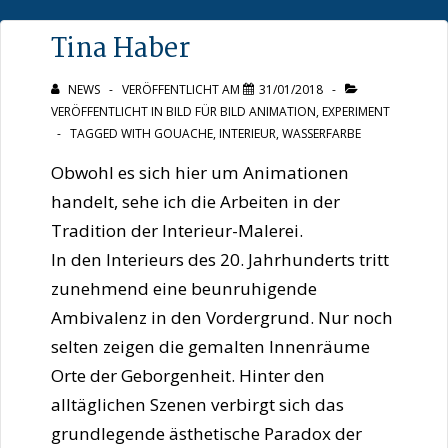
↓
Tina Haber
Zum
Inhalt
NEWS
VERÖFFENTLICHT AM
31/01/2018
VERÖFFENTLICHT IN
BILD FÜR BILD ANIMATION
,
EXPERIMENT
TAGGED WITH
GOUACHE
,
INTERIEUR
,
WASSERFARBE
Obwohl es sich hier um Animationen
handelt, sehe ich die Arbeiten in der
Tradition der Interieur-Malerei.
In den Interieurs des 20. Jahrhunderts tritt
zunehmend eine beunruhigende
Ambivalenz in den Vordergrund. Nur noch
selten zeigen die gemalten Innenräume
Orte der Geborgenheit. Hinter den
alltäglichen Szenen verbirgt sich das
grundlegende ästhetische Paradox der